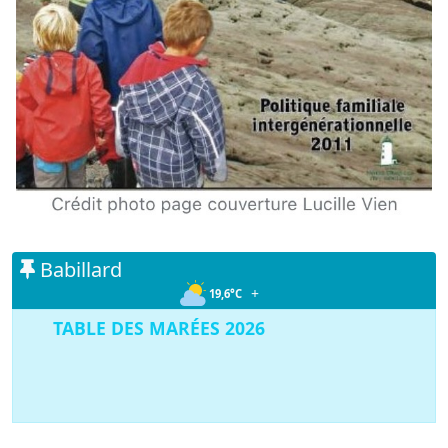
Babillard
+
19,6°C
TABLE DES MARÉES 2026
TABLES DES MARÉES ÎLE VERTE