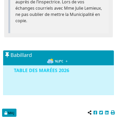
auprès de l’inspectrice. Lors de vos
échanges courriels avec Mme Julie Lemieux,
ne pas oublier de mettre la Municipalité en
copie.
Babillard
+
16,0°C
TABLE DES MARÉES 2026
TABLES DES MARÉES ÎLE VERTE
MAJ